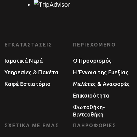
Τετάρτη
09:00 - 17:00
Πέμπτη
09:00 - 17:00
Παρασκευή
09:00 - 17:00
Σάββατο
09:00 - 18:00
ΕΓΚΑΤΑΣΤΆΣΕΙΣ
ΠΕΡΙΕΧΌΜΕΝΟ
Κυριακή
9:00 - 18:00
Ιαματικά Νερά
Ο Προορισμός
Υπηρεσίες & Πακέτα
Η Έννοια της Ευεξίας
Καφέ Εστιατόριο
Μελέτες & Αναφορές
Επικαιρότητα
Φωτοθήκη-
Βιντεοθήκη
ΣΧΕΤΙΚΆ ΜΕ ΕΜΆΣ
ΠΛΗΡΟΦΟΡΊΕΣ