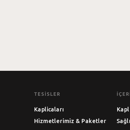
Zamanınd
İletişim
TESISLER
İÇER
Kaplicaları
Kapl
Hizmetlerimiz & Paketler
Sağl