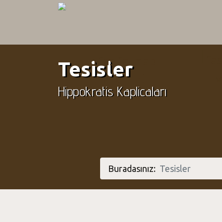
Menu
fa
fas fa-map-
Tesisler
marker-alt
Hippokratis Kaplicaları
Buradasınız:
Tesisler
Sağlık
Hizmetler