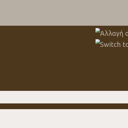
Dilinizi seç
s fa-phone-
fas fa-
volume
envelope
imiz & Paketler