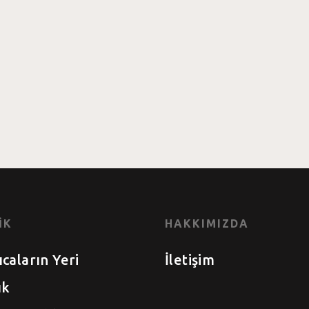
alık
IK
HAKKIMIZDA
ıcaların Yeri
İletişim
ık